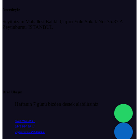
Neredeyiz
Seyitnizam Mahallesi Balıklı Çırpıcı Yolu Sokak No: 35-37 A
Zeytinburnu-İSTANBUL
Bize Ulaşın
Haftanın 7 günü bizden destek alabilirsiniz.
0541 914 90 41
0541 914 90 41
Zeytinburnu/İSTANBUL