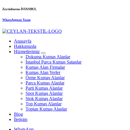
Skip
Zeytinburnu-İSTANBUL
to
content
WhatsApptan Yazın
Anasayfa
Hakkımızda
Hizmetlerimiz
Dokuma Kumaş Alanlar
İstanbul Parça Kumaş Satanlar
Kumaş Alan Firmalar
Kumaş Alan Yerler
Örme Kumaş Alanlar
Parça Kumaş Alanlar
Parti Kumaş Alanlar
Spot Kumaş Alanlar
Stok Kumaş Alanlar
Top Kumaş Alanlar
Toptan Kumaş Alanlar
Blog
İletişim
WhatsApp