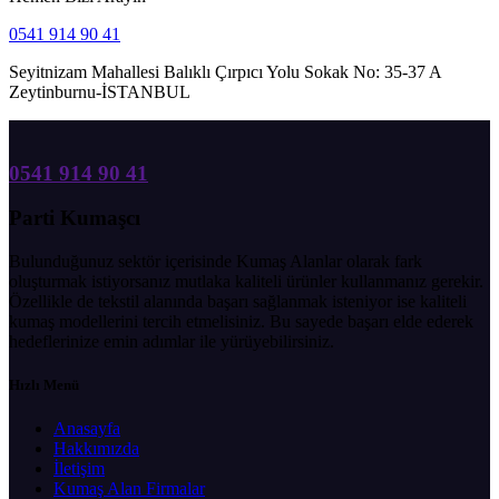
0541 914 90 41
Seyitnizam Mahallesi Balıklı Çırpıcı Yolu Sokak No: 35-37 A
Zeytinburnu-İSTANBUL
0541 914 90 41
Parti Kumaşcı
Bulunduğunuz sektör içerisinde Kumaş Alanlar olarak fark
oluşturmak istiyorsanız mutlaka kaliteli ürünler kullanmanız gerekir.
Özellikle de tekstil alanında başarı sağlanmak isteniyor ise kaliteli
kumaş modellerini tercih etmelisiniz. Bu sayede başarı elde ederek
hedeflerinize emin adımlar ile yürüyebilirsiniz.
Hızlı Menü
Anasayfa
Hakkımızda
İletişim
Kumaş Alan Firmalar