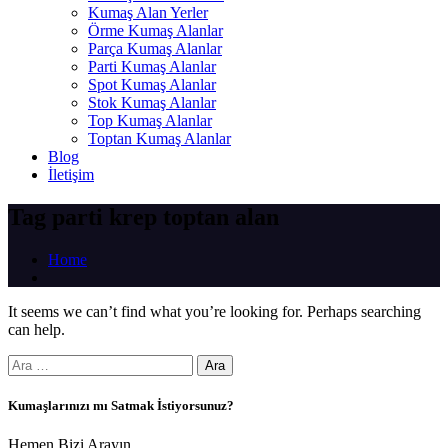
Kumaş Alan Yerler
Örme Kumaş Alanlar
Parça Kumaş Alanlar
Parti Kumaş Alanlar
Spot Kumaş Alanlar
Stok Kumaş Alanlar
Top Kumaş Alanlar
Toptan Kumaş Alanlar
Blog
İletişim
Tag parti krep toptan alan
Home
It seems we can’t find what you’re looking for. Perhaps searching
can help.
Arama:
Kumaşlarınızı mı Satmak İstiyorsunuz?
Hemen Bizi Arayın