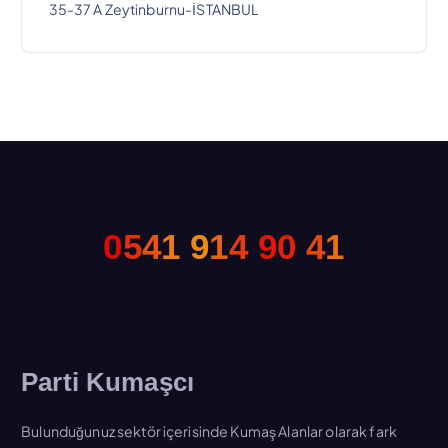
35-37 A Zeytinburnu-İSTANBUL
0
5
4
1
9
1
4
9
0
4
1
Parti Kumaşcı
Bulunduğunuz sektör içerisinde Kumaş Alanlar olarak fark