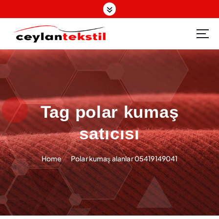
S
k
i
p
t
o
c
o
n
t
Tag polar kumaş
e
satıcısı
n
t
Home
Polar kumaş alanlar 05419149041